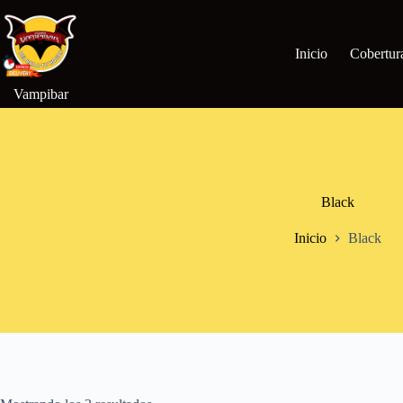
Saltar
al
contenido
Inicio
Cobertur
Vampibar
Black
Inicio
Black