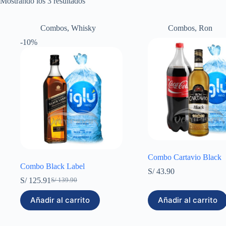
Mostrando los 3 resultados
Combos
,
Whisky
Combos
,
Ron
-10%
Combo Cartavio Black
Combo Black Label
S/
43.90
S/
125.91
S/
139.90
El
El
precio
precio
Añadir al carrito
Añadir al carrito
original
actual
era:
es:
S/ 139.90.
S/ 125.91.