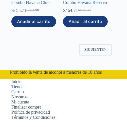
Combo Havana Club
Combo Havana Reserva
S/
55.71
S/
64.71
S/
61.90
S/
71.90
El
El
El
El
precio
precio
precio
precio
Añadir al carrito
Añadir al carrito
original
actual
original
actual
era:
es:
era:
es:
S/ 61.90.
S/ 55.71.
S/ 71.90.
S/ 64.71.
SIGUIENTE
Prohibido la venta de alcohol a menores de 18 años
Inicio
Tienda
Carrito
Nosotros
Mi cuenta
Finalizar compra
Política de privacidad
Términos y Condiciones