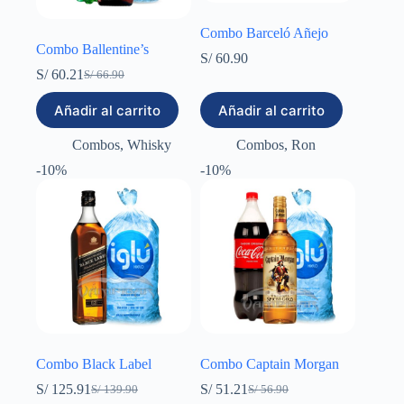
Combo Barceló Añejo
Combo Ballentine’s
S/
60.90
S/
60.21
S/
66.90
El
El
precio
precio
Añadir al carrito
Añadir al carrito
original
actual
era:
es:
Combos
,
Whisky
Combos
,
Ron
S/ 66.90.
S/ 60.21.
-10%
-10%
Combo Black Label
Combo Captain Morgan
S/
125.91
S/
51.21
S/
139.90
S/
56.90
El
El
El
El