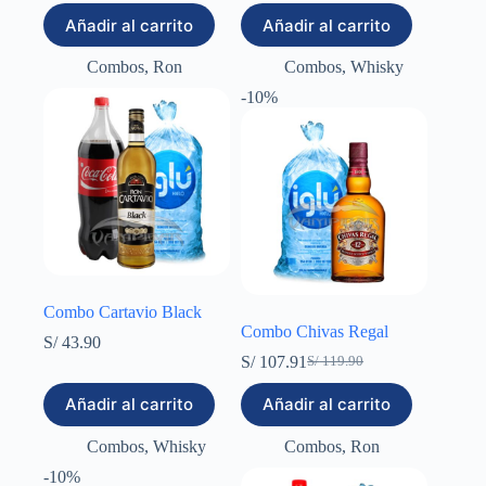
precio
precio
precio
precio
Añadir al carrito
Añadir al carrito
original
actual
original
actual
era:
es:
era:
es:
Combos
,
Ron
Combos
,
Whisky
S/ 139.90.
S/ 125.91.
S/ 56.90.
S/ 51.21.
-10%
Combo Cartavio Black
Combo Chivas Regal
S/
43.90
S/
107.91
S/
119.90
El
El
precio
precio
Añadir al carrito
Añadir al carrito
original
actual
era:
es:
Combos
,
Whisky
Combos
,
Ron
S/ 119.90.
S/ 107.91.
-10%