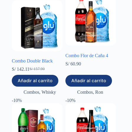
Combo Flor de Caña 4
Combo Double Black
S/
60.90
S/
142.11
S/
157.90
El
El
precio
precio
Añadir al carrito
Añadir al carrito
original
actual
era:
es:
Combos
,
Whisky
Combos
,
Ron
S/ 157.90.
S/ 142.11.
-10%
-10%