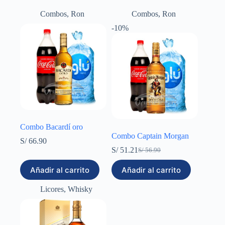
Combos
,
Ron
Combos
,
Ron
-10%
Combo Bacardí oro
Combo Captain Morgan
S/
66.90
S/
51.21
S/
56.90
El
El
precio
precio
Añadir al carrito
Añadir al carrito
original
actual
era:
es:
Licores
,
Whisky
S/ 56.90.
S/ 51.21.