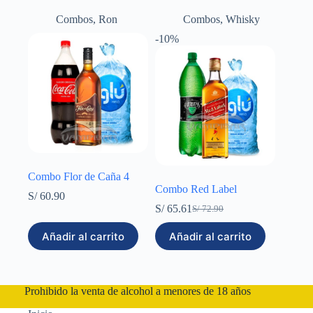
Combos
,
Ron
Combos
,
Whisky
-10%
Combo Flor de Caña 4
Combo Red Label
S/
60.90
S/
65.61
S/
72.90
El
El
precio
precio
Añadir al carrito
Añadir al carrito
original
actual
era:
es:
S/ 72.90.
S/ 65.61.
Prohibido la venta de alcohol a menores de 18 años