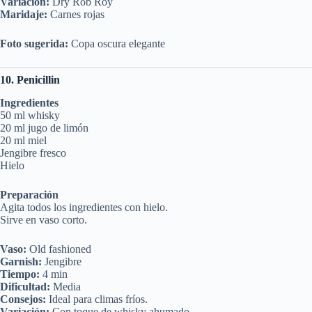
Variación:
Dry Rob Roy
Maridaje:
Carnes rojas
Foto sugerida:
Copa oscura elegante
10. Penicillin
Ingredientes
50 ml whisky
20 ml jugo de limón
20 ml miel
Jengibre fresco
Hielo
Preparación
Agita todos los ingredientes con hielo.
Sirve en vaso corto.
Vaso:
Old fashioned
Garnish:
Jengibre
Tiempo:
4 min
Dificultad:
Media
Consejos:
Ideal para climas fríos.
Variación:
Con toque de whisky ahumado