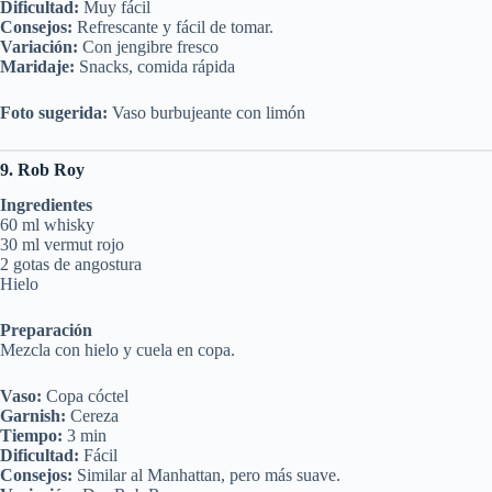
Dificultad:
Muy fácil
Consejos:
Refrescante y fácil de tomar.
Variación:
Con jengibre fresco
Maridaje:
Snacks, comida rápida
Foto sugerida:
Vaso burbujeante con limón
9. Rob Roy
Ingredientes
60 ml whisky
30 ml vermut rojo
2 gotas de angostura
Hielo
Preparación
Mezcla con hielo y cuela en copa.
Vaso:
Copa cóctel
Garnish:
Cereza
Tiempo:
3 min
Dificultad:
Fácil
Consejos:
Similar al Manhattan, pero más suave.