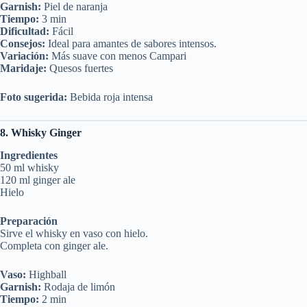
Garnish:
Piel de naranja
Tiempo:
3 min
Dificultad:
Fácil
Consejos:
Ideal para amantes de sabores intensos.
Variación:
Más suave con menos Campari
Maridaje:
Quesos fuertes
Foto sugerida:
Bebida roja intensa
8. Whisky Ginger
Ingredientes
50 ml whisky
120 ml ginger ale
Hielo
Preparación
Sirve el whisky en vaso con hielo.
Completa con ginger ale.
Vaso:
Highball
Garnish:
Rodaja de limón
Tiempo:
2 min