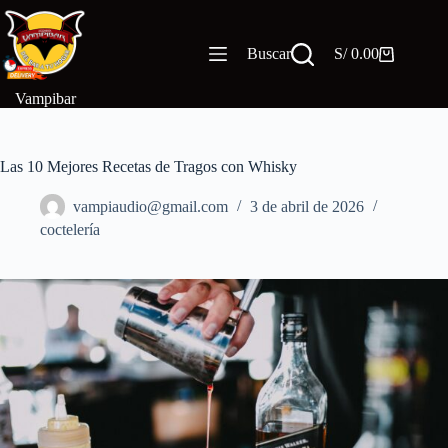
Saltar
al
contenido
Buscar
S/
0.00
Carro
de
compra
Vampibar
Las 10 Mejores Recetas de Tragos con Whisky
vampiaudio@gmail.com
3 de abril de 2026
coctelería