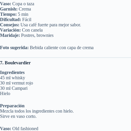
Vaso:
Copa o taza
Garnish:
Crema
Tiempo:
5 min
Dificultad:
Fácil
Consejos:
Usa café fuerte para mejor sabor.
Variación:
Con canela
Maridaje:
Postres, brownies
Foto sugerida:
Bebida caliente con capa de crema
7. Boulevardier
Ingredientes
45 ml whisky
30 ml vermut rojo
30 ml Campari
Hielo
Preparación
Mezcla todos los ingredientes con hielo.
Sirve en vaso corto.
Vaso:
Old fashioned