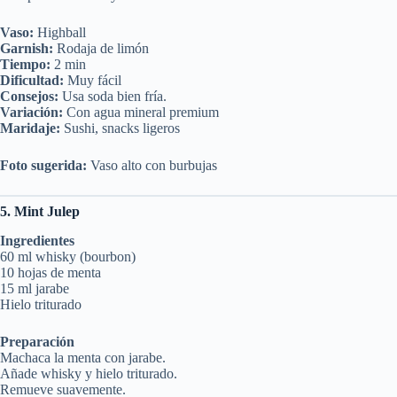
Vaso:
Highball
Garnish:
Rodaja de limón
Tiempo:
2 min
Dificultad:
Muy fácil
Consejos:
Usa soda bien fría.
Variación:
Con agua mineral premium
Maridaje:
Sushi, snacks ligeros
Foto sugerida:
Vaso alto con burbujas
5. Mint Julep
Ingredientes
60 ml whisky (bourbon)
10 hojas de menta
15 ml jarabe
Hielo triturado
Preparación
Machaca la menta con jarabe.
Añade whisky y hielo triturado.
Remueve suavemente.