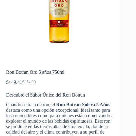
Ron Botran Oro 5 años 750ml
S/
49.41
S/
54.90
El
El
precio
precio
Descubre el Sabor Único del Ron Botran
original
actual
era:
es:
Cuando se trata de ron, el
Ron Botran Solera 5 Años
S/ 54.90.
S/ 49.41.
destaca como una opción excepcional, ideal tanto para
los conocedores como para quienes están comenzando a
explorar el mundo de las bebidas espirituosas. Este ron
se produce en las tierras altas de Guatemala, donde la
calidad del aire y el clima contribuyen a su perfil de