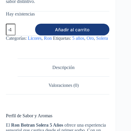
sabor distintivo.
Hay existencias
Ron
Añadir al carrito
Botran
Oro
Categorías:
Licores
,
Ron
Etiquetas:
5 años
,
Oro
,
Solera
5
años
750ml
cantidad
Descripción
Valoraciones (0)
Perfil de Sabor y Aromas
El
Ron Botran Solera 5 Años
ofrece una experiencia
sensorial que cautiva desde el primer sorbo. Con un