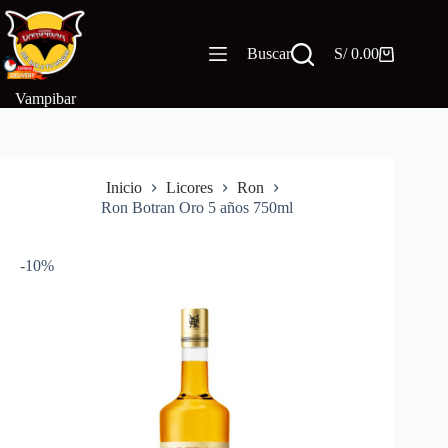
Saltar
al
contenido
Buscar
S/
0.00
Carro
de
compra
Vampibar
Inicio
Licores
Ron
Ron Botran Oro 5 años 750ml
-10%