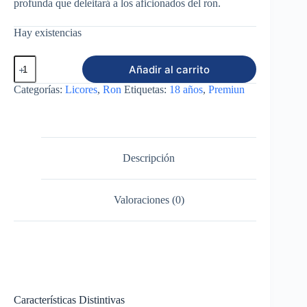
profunda que deleitará a los aficionados del ron.
Hay existencias
Ron
Añadir al carrito
Flor
de
Categorías:
Licores
,
Ron
Etiquetas:
18 años
,
Premiun
Caña
18
años
750ml
cantidad
Descripción
Valoraciones (0)
Características Distintivas