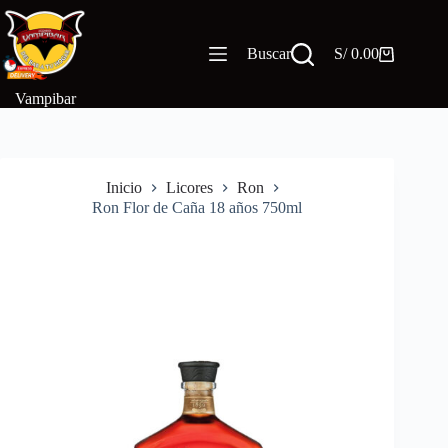
Saltar
al
contenido
Buscar
S/
0.00
Carro
de
compra
Vampibar
Inicio
Licores
Ron
Ron Flor de Caña 18 años 750ml