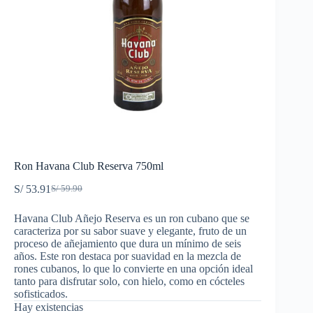
Ron Havana Club Reserva 750ml
S/
53.91
S/
59.90
El
El
precio
precio
Havana Club Añejo Reserva es un ron cubano que se
original
actual
caracteriza por su sabor suave y elegante, fruto de un
era:
es:
proceso de añejamiento que dura un mínimo de seis
S/ 59.90.
S/ 53.91.
años. Este ron destaca por suavidad en la mezcla de
rones cubanos, lo que lo convierte en una opción ideal
tanto para disfrutar solo, con hielo, como en cócteles
sofisticados.
Hay existencias