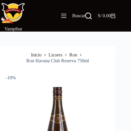
Saltar
al
contenido
Buscar
S/
0.00
Carro
de
compra
Vampibar
Inicio
Licores
Ron
Ron Havana Club Reserva 750ml
-10%