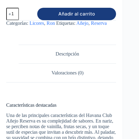
Ron
Añadir al carrito
Havana
Club
Categorías:
Licores
,
Ron
Etiquetas:
Añejo
,
Reserva
Reserva
750ml
cantidad
Descripción
Valoraciones (0)
Características destacadas
Una de las principales características del Havana Club
Añejo Reserva es su complejidad de sabores. En nariz,
se perciben notas de vainilla, frutas secas, y un toque
sutil de especias que invitan a descubrir más. Al paladar,
su suavidad se combina con un brío distintivo, dejando